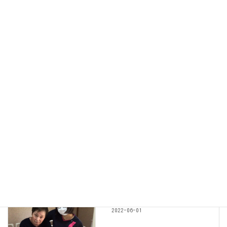
先週よりも咲いている数が増えてしっかりと色づいてきているの
を見てうれしそうな笑顔を見せてくださいました
お散歩の後はいつも歩く姿勢がピンとして、足取りも軽やかにな
るS様。
これからもS様の紫陽花観察日記は続きそうです
S様のお部屋
カテゴリー
活動報告
前の記事
S子様のお出かけ記録
2022-06-01